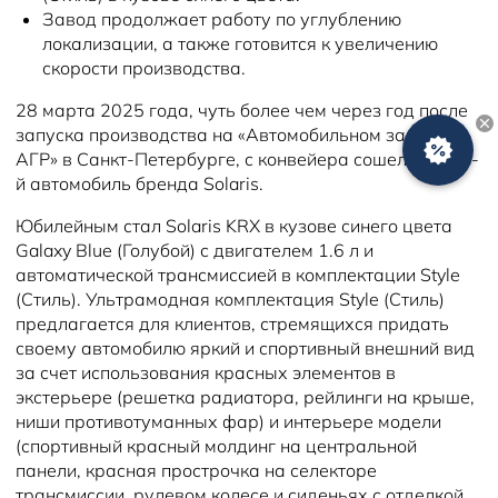
Новости
Завод продолжает работу по углублению
локализации, а также готовится к увеличению
скорости производства.
28 марта 2025 года, чуть более чем через год после
запуска производства на «Автомобильном заводе
АГР» в Санкт-Петербурге, с конвейера сошел 30 000-
й автомобиль бренда Solaris.
Юбилейным стал Solaris KRX в кузове синего цвета
Galaxy Blue (Голубой) с двигателем 1.6 л и
автоматической трансмиссией в комплектации Style
(Стиль). Ультрамодная комплектация Style (Стиль)
предлагается для клиентов, стремящихся придать
своему автомобилю яркий и спортивный внешний вид
за счет использования красных элементов в
экстерьере (решетка радиатора, рейлинги на крыше,
ниши противотуманных фар) и интерьере модели
(спортивный красный молдинг на центральной
панели, красная прострочка на селекторе
трансмиссии, рулевом колесе и сиденьях с отделкой