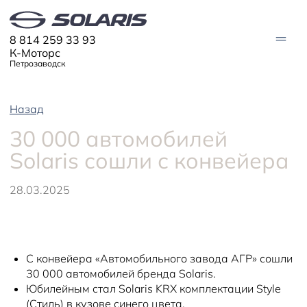
8 814 259 33 93
К-Моторс
Петрозаводск
Назад
АВТО В НАЛИЧИИ
30 000 автомобилей
МОДЕЛИ
Solaris сошли с конвейера
Solaris HC
Solaris KRX
ЦИФРОВОЙ АВТОМОБИЛЬ
Solaris KRS
28.03.2025
Solaris HS
ПОКУПАТЕЛЯМ
Кредит
Трейд-ин
СЕРВИС
Корпоративным клиентам
Запасные части
С конвейера «Автомобильного завода АГР» сошли
Оригинальные аксессуары
Запись на сервис
Тест-драйв
О ДИЛЕРЕ
30 000 автомобилей бренда Solaris.
Гарантия
Solaris Страхование
Юбилейным стал Solaris KRX комплектации Style
Контакты
Руководства
Solaris Забота
Информация о дилере
Помощь на дорогах
Плати частями
(Стиль) в кузове синего цвета.