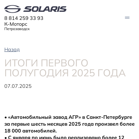
8 814 259 33 93
К-Моторс
Петрозаводск
Назад
АВТО В НАЛИЧИИ
ИТОГИ ПЕРВОГО
МОДЕЛИ
ПОЛУГОДИЯ 2025 ГОДА
Solaris HC
Solaris KRX
ЦИФРОВОЙ АВТОМОБИЛЬ
Solaris KRS
07.07.2025
Solaris HS
ПОКУПАТЕЛЯМ
Кредит
Трейд-ин
СЕРВИС
Корпоративным клиентам
Запасные части
•
«Автомобильный завод АГР» в Санкт-Петербурге
Оригинальные аксессуары
Запись на сервис
Тест-драйв
О ДИЛЕРЕ
за первые шесть месяцев 2025 года произвел более
Гарантия
Solaris Страхование
18 000 автомобилей.
Контакты
Руководства
Solaris Забота
Информация о дилере
Помощь на дорогах
Плати частями
•
С января по июнь было реализовано более 12